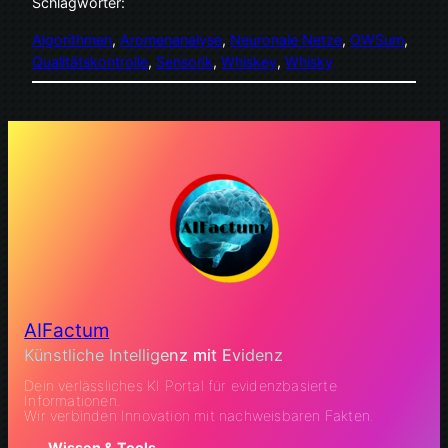
Schlagwörter:
Algorithmen
, 
Aromenanalyse
, 
Neuronale Netze
, 
OWSum
, 
Qualitätskontrolle
, 
Sensorik
, 
Whiskey
, 
Whisky
AIFactum
Künstliche Intelligenz mit Evidenz
Dein verlässliches KI Portal für evidenzbasierte
Informationen.
Wir verbinden Innovation mit nachweisbaren Fakten.
Wissen & Tools