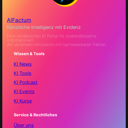
AIFactum
Künstliche Intelligenz mit Evidenz
Dein verlässliches KI Portal für evidenzbasierte
Informationen.
Wir verbinden Innovation mit nachweisbaren Fakten.
Wissen & Tools
KI News
KI Tools
KI Podcast
KI Events
KI Kurse
Service & Rechtliches
Über uns