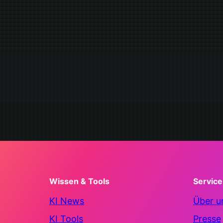
Wissen & Tools
Service
KI News
Über u
KI Tools
Presse