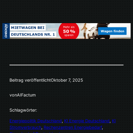
Beitrag veröffentlicht
Oktober 7, 2025
von
AIFactum
Schlagwörter:
Energiepolitik Deutschland
, 
KI Energie Deutschland
, 
KI
Stromverbrauch
, 
Rechenzentren Energiebedarf
, 