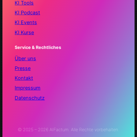
KI Tools
KI Podcast
KI Events
KI Kurse
Service & Rechtliches
Über uns
Presse
Kontakt
Impressum
Datenschutz
© 2025 – 2026 AIFactum. Alle Rechte vorbehalten.