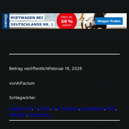
Beitrag veröffentlicht
Februar 16, 2026
von
AIFactum
Schlagwörter:
Abilities API
, 
AI
, 
CMS
, 
KI
, 
Ki Agenten
, 
ki standards
, 
MCP
, 
WebMCP
, 
WordPress