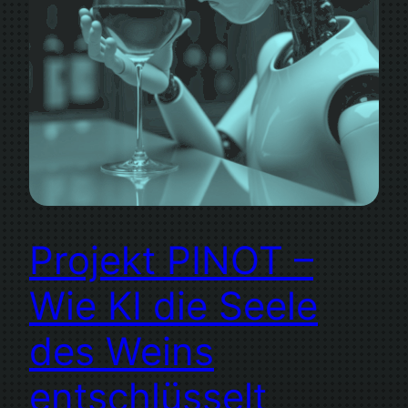
Projekt PINOT –
Wie KI die Seele
des Weins
entschlüsselt