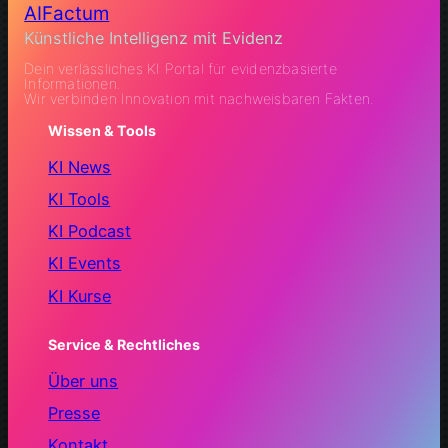
AIFactum
Künstliche Intelligenz mit Evidenz
Dein verlässliches KI Portal für evidenzbasierte
Informationen.
Wir verbinden Innovation mit nachweisbaren Fakten.
Wissen & Tools
KI News
KI Tools
KI Podcast
KI Events
KI Kurse
Service & Rechtliches
Über uns
Presse
Kontakt