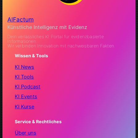
AIFactum
Künstliche Intelligenz mit Evidenz
Dein verlässliches KI Portal für evidenzbasierte
Informationen.
Wir verbinden Innovation mit nachweisbaren Fakten.
Wissen & Tools
KI News
KI Tools
KI Podcast
KI Events
KI Kurse
Service & Rechtliches
Über uns