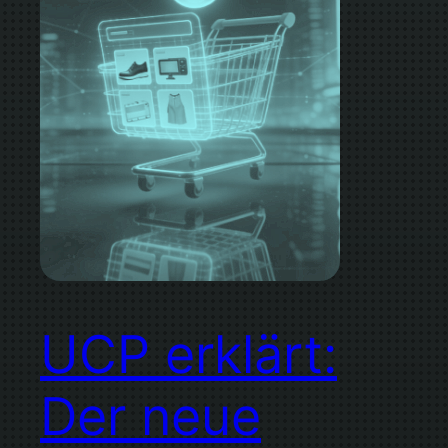
UCP erklärt:
Der neue