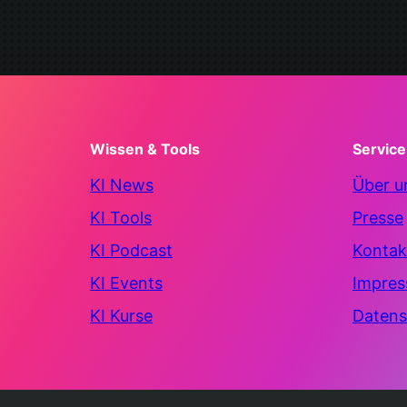
Wissen & Tools
Service
KI News
Über u
KI Tools
Presse
KI Podcast
Kontak
KI Events
Impre
KI Kurse
Datens
© 2025 – 2026 AIFactum. Alle Rechte vorbehalten.