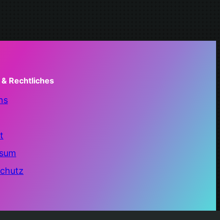
 & Rechtliches
ns
t
ssum
chutz