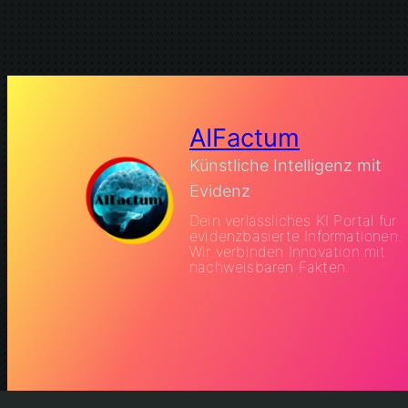
AIFactum
Künstliche Intelligenz mit
Evidenz
Dein verlässliches KI Portal für
evidenzbasierte Informationen.
Wir verbinden Innovation mit
nachweisbaren Fakten.