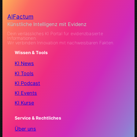
AIFactum
Künstliche Intelligenz mit Evidenz
Dein verlässliches KI Portal für evidenzbasierte
Informationen.
Wir verbinden Innovation mit nachweisbaren Fakten.
Wissen & Tools
KI News
KI Tools
KI Podcast
KI Events
KI Kurse
Service & Rechtliches
Über uns