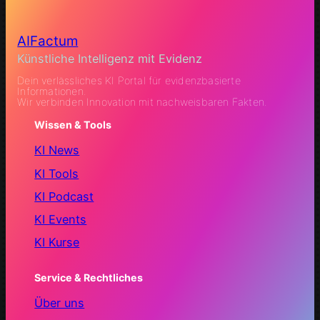
AIFactum
Künstliche Intelligenz mit Evidenz
Dein verlässliches KI Portal für evidenzbasierte
Informationen.
Wir verbinden Innovation mit nachweisbaren Fakten.
Wissen & Tools
KI News
KI Tools
KI Podcast
KI Events
KI Kurse
Service & Rechtliches
Über uns