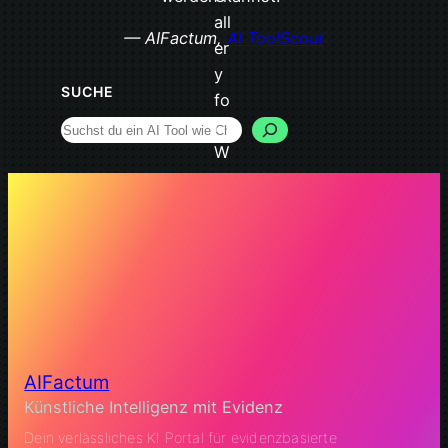
— AIFactum,
AI ToolScout
SUCHE
Search
AIFactum
Künstliche Intelligenz mit Evidenz
Dein verlässliches KI Portal für evidenzbasierte