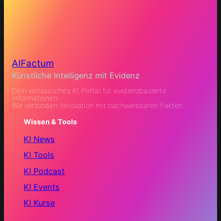
AIFactum
Künstliche Intelligenz mit Evidenz
Dein verlässliches KI Portal für evidenzbasierte
Informationen.
Wir verbinden Innovation mit nachweisbaren Fakten.
Wissen & Tools
KI News
KI Tools
KI Podcast
KI Events
KI Kurse