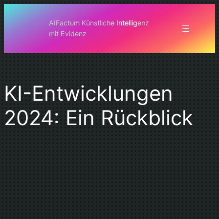
Zum
Inhalt
AIFactum Künstliche Intelligenz
mit Evidenz
springen
KI-Entwicklungen
2024: Ein Rückblick