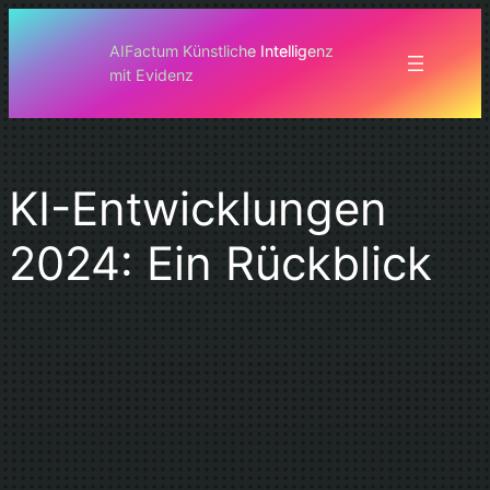
Zum
Inhalt
AIFactum Künstliche Intelligenz
mit Evidenz
springen
KI-Entwicklungen
2024: Ein Rückblick