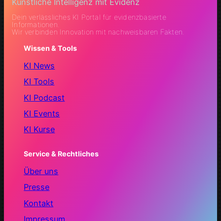
Künstliche Intelligenz mit Evidenz
Dein verlässliches KI Portal für evidenzbasierte
Informationen.
Wir verbinden Innovation mit nachweisbaren Fakten.
Wissen & Tools
KI News
KI Tools
KI Podcast
KI Events
KI Kurse
Service & Rechtliches
Über uns
Presse
Kontakt
Impressum