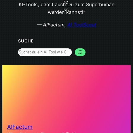
KI-Tools, damit auch Du zum Superhuman
werden kannst!“
— AIFactum,
AI ToolScout
SUCHE
Search
AIFactum