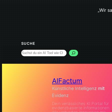
„Wir s
SUCHE
Search
AIFactum
Künstliche Intelligenz mit
Evidenz
Dein verlässliches KI Portal für
evidenzbasierte Informationen.
Wir verbinden Innovation mit