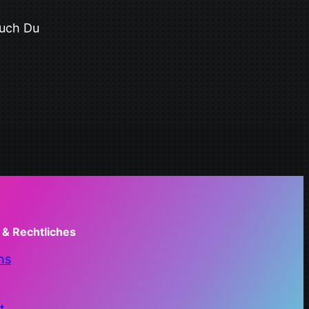
auch Du
 & Rechtliches
ns
t