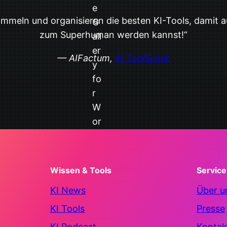
ammeln und organisieren die besten KI-Tools, damit 
zum Superhuman werden kannst!“
— AIFactum,
AI ToolScout
Wissen & Tools
Service
KI News
Über u
KI Tools
Presse
KI Podcast
Kontak