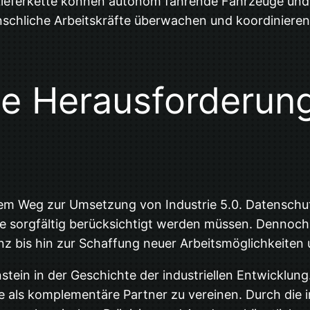
 Lieferkette können autonom fahrende Fahrzeuge und
nschliche Arbeitskräfte überwachen und koordinieren 
die Herausforderun
em Weg zur Umsetzung von Industrie 5.0. Datenschutz
die sorgfältig berücksichtigt werden müssen. Dennoc
enz bis hin zur Schaffung neuer Arbeitsmöglichkeiten
nstein in der Geschichte der industriellen Entwicklu
ie als komplementäre Partner zu vereinen. Durch die 