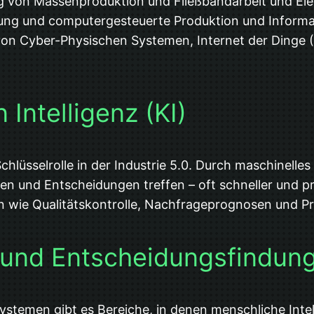
ng von Massenproduktion und Fließbandarbeit und Elek
erung und computergesteuerte Produktion und Inform
von Cyber-Physischen Systemen, Internet der Dinge (IoT
 Intelligenz (KI)
ne Schlüsselrolle in der Industrie 5.0. Durch maschin
n und Entscheidungen treffen – oft schneller und p
en wie Qualitätskontrolle, Nachfrageprognosen und P
t und Entscheidungsfindun
temen gibt es Bereiche, in denen menschliche Intellig