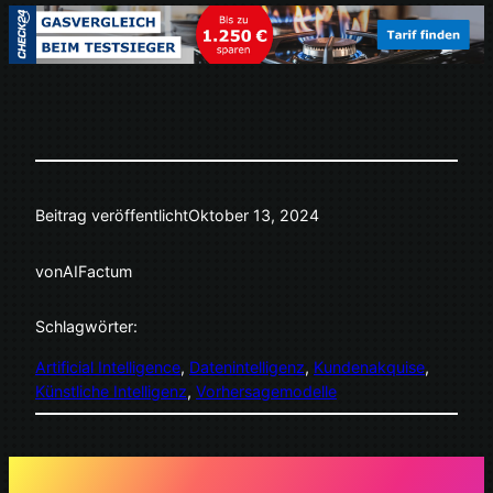
Beitrag veröffentlicht
Oktober 13, 2024
von
AIFactum
Schlagwörter:
Artificial Intelligence
, 
Datenintelligenz
, 
Kundenakquise
, 
Künstliche Intelligenz
, 
Vorhersagemodelle