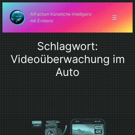
Zum
Inhalt
AIFactum Künstliche Intelligenz
mit Evidenz
springen
Schlagwort:
Videoüberwachung im
Auto