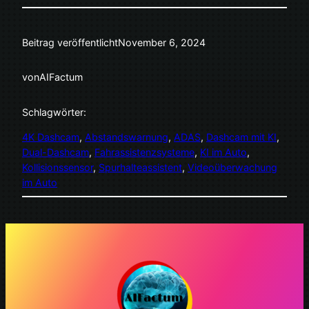
Beitrag veröffentlicht
November 6, 2024
von
AIFactum
Schlagwörter:
4K Dashcam
, 
Abstandswarnung
, 
ADAS
, 
Dashcam mit KI
, 
Dual-Dashcam
, 
Fahrassistenzsysteme
, 
KI im Auto
, 
Kollisionssensor
, 
Spurhalteassistent
, 
Videoüberwachung
im Auto