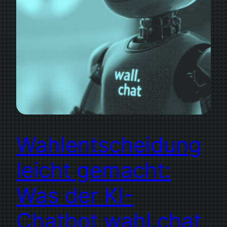
Wahlentscheidung
leicht gemacht:
Was der KI-
Chatbot wahl.chat