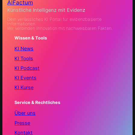
AIFactum
Künstliche Intelligenz mit Evidenz
Dein verlässliches KI Portal für evidenzbasierte
Informationen.
Wir verbinden Innovation mit nachweisbaren Fakten.
Wissen & Tools
KI News
KI Tools
KI Podcast
KI Events
KI Kurse
Service & Rechtliches
Über uns
Presse
Kontakt