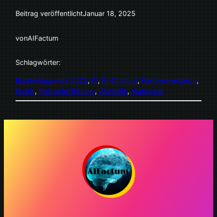
Beitrag veröffentlicht
Januar 18, 2025
von
AIFactum
Schlagwörter:
Bundestagswahl 2025
, 
KI
, 
KI-Chatbot
, 
Parteienvergleich
, 
Politik
, 
Politische Bildung
, 
Wahlhilfe
, 
Wahlomat