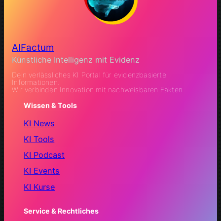
AIFactum
Künstliche Intelligenz mit Evidenz
Dein verlässliches KI Portal für evidenzbasierte
Informationen.
Wir verbinden Innovation mit nachweisbaren Fakten.
Wissen & Tools
KI News
KI Tools
KI Podcast
KI Events
KI Kurse
Service & Rechtliches