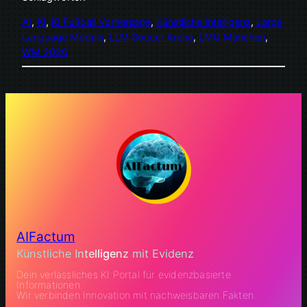
AI
, 
KI
, 
KI Fußball Vorhersage
, 
Künstliche Intelligenz
, 
Large
Language Models
, 
LLM Soccer Arena
, 
LMU München
, 
WM 2026
AIFactum
Künstliche Intelligenz mit Evidenz
Dein verlässliches KI Portal für evidenzbasierte
Informationen.
Wir verbinden Innovation mit nachweisbaren Fakten.