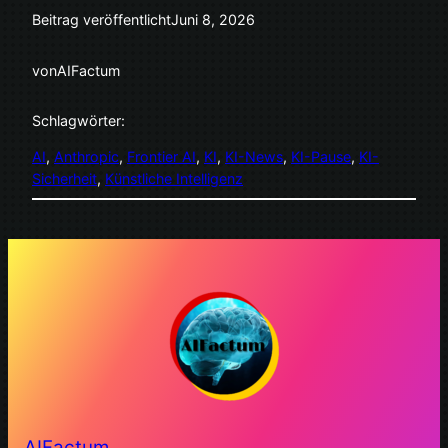
Beitrag veröffentlicht
Juni 8, 2026
von
AIFactum
Schlagwörter:
AI
, 
Anthropic
, 
Frontier AI
, 
KI
, 
KI-News
, 
KI-Pause
, 
KI-
Sicherheit
, 
Künstliche Intelligenz
AIFactum