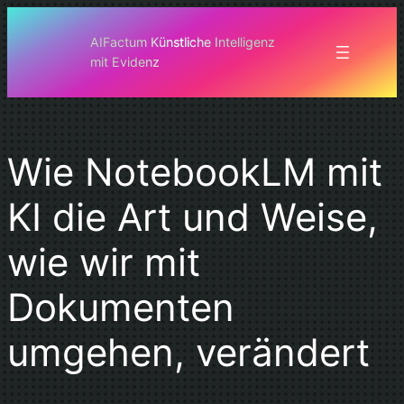
Zum
Inhalt
AIFactum Künstliche Intelligenz
mit Evidenz
springen
Wie NotebookLM mit
KI die Art und Weise,
wie wir mit
Dokumenten
umgehen, verändert