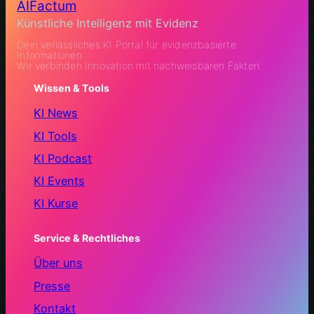
AIFactum
Künstliche Intelligenz mit Evidenz
Dein verlässliches KI Portal für evidenzbasierte
Informationen.
Wir verbinden Innovation mit nachweisbaren Fakten.
Wissen & Tools
KI News
KI Tools
KI Podcast
KI Events
KI Kurse
Service & Rechtliches
Über uns
Presse
Kontakt