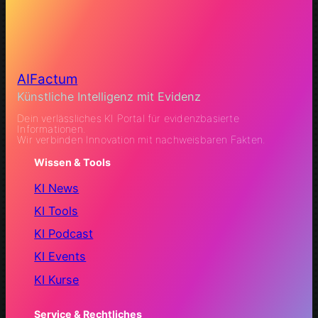
AIFactum
Künstliche Intelligenz mit Evidenz
Dein verlässliches KI Portal für evidenzbasierte
Informationen.
Wir verbinden Innovation mit nachweisbaren Fakten.
Wissen & Tools
KI News
KI Tools
KI Podcast
KI Events
KI Kurse
Service & Rechtliches