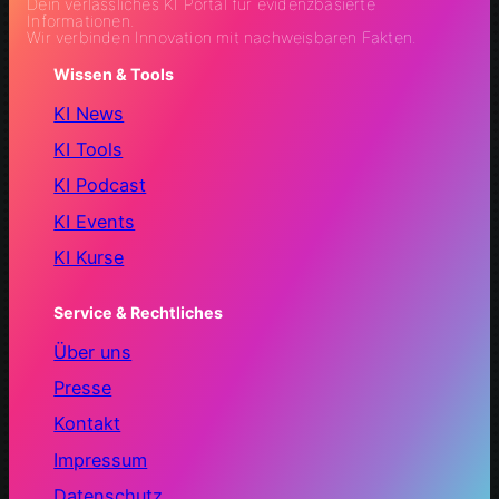
Dein verlässliches KI Portal für evidenzbasierte
Informationen.
Wir verbinden Innovation mit nachweisbaren Fakten.
Wissen & Tools
KI News
KI Tools
KI Podcast
KI Events
KI Kurse
Service & Rechtliches
Über uns
Presse
Kontakt
Impressum
Datenschutz