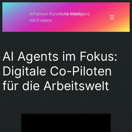
Zum
Inhalt
AIFactum Künstliche Intelligenz
mit Evidenz
springen
AI Agents im Fokus:
Digitale Co-Piloten
für die Arbeitswelt