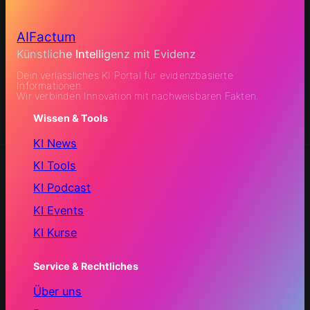
AIFactum
Künstliche Intelligenz mit Evidenz
Dein verlässliches KI Portal für evidenzbasierte
Informationen.
Wir verbinden Innovation mit nachweisbaren Fakten.
Wissen & Tools
KI News
KI Tools
KI Podcast
KI Events
KI Kurse
Service & Rechtliches
Über uns