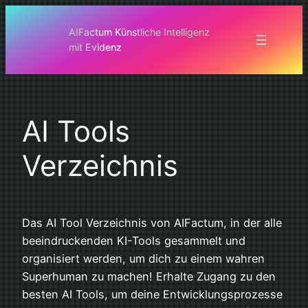
Zum
Inhalt
AIFactum Künstliche Intelligenz
mit Evidenz
springen
AI Tools
Verzeichnis
Das AI Tool Verzeichnis von AIFactum, in der alle
beeindruckenden KI-Tools gesammelt und
organisiert werden, um dich zu einem wahren
Superhuman zu machen! Erhalte Zugang zu den
besten AI Tools, um deine Entwicklungsprozesse