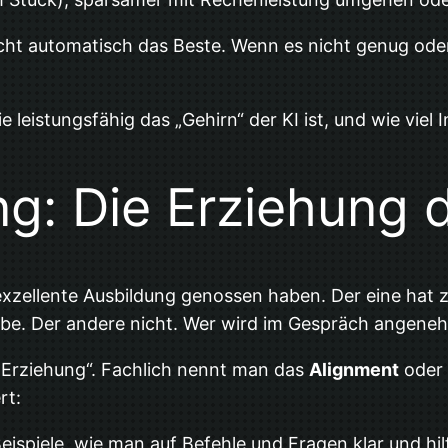
nicht automatisch das Beste. Wenn es nicht genug oder
 leistungsfähig das „Gehirn“ der KI ist, und wie viel 
ng: Die Erziehung d
 exzellente Ausbildung genossen haben. Der eine hat z
tube. Der andere nicht. Wer wird im Gespräch angene
 „Erziehung“. Fachlich nennt man das
Alignment
oder
rt:
ispiele, wie man auf Befehle und Fragen klar und hil