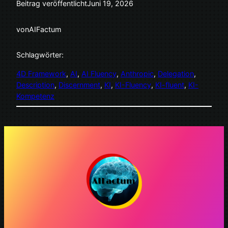
Beitrag veröffentlicht
Juni 19, 2026
von
AIFactum
Schlagwörter:
4D Framework
, 
AI
, 
AI Fluency
, 
Anthropic
, 
Delegation
, 
Description
, 
Discernment
, 
KI
, 
KI-Fluency
, 
KI-fluent
, 
KI-
Kompetenz