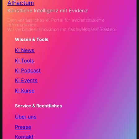
AIFactum
Künstliche Intelligenz mit Evidenz
Dein verlässliches KI Portal für evidenzbasierte
Informationen.
Wir verbinden Innovation mit nachweisbaren Fakten.
Wissen & Tools
KI News
KI Tools
KI Podcast
KI Events
KI Kurse
Service & Rechtliches
Über uns
Presse
Kontakt