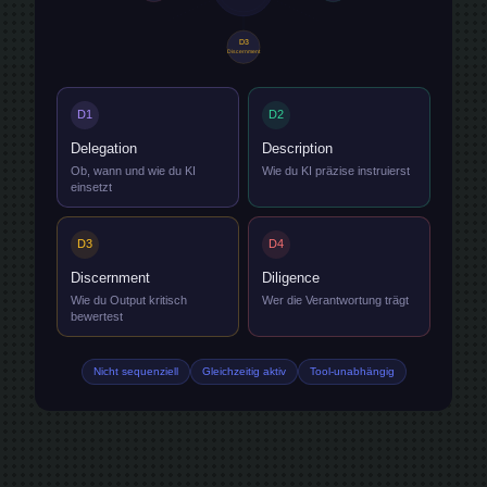
D3
Discernment
D1
D2
Delegation
Description
Ob, wann und wie du KI
Wie du KI präzise instruierst
einsetzt
D3
D4
Discernment
Diligence
Wie du Output kritisch
Wer die Verantwortung trägt
bewertest
Nicht sequenziell
Gleichzeitig aktiv
Tool-unabhängig