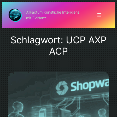
Zum
Inhalt
AIFactum Künstliche Intelligenz
mit Evidenz
springen
Schlagwort:
UCP AXP
ACP