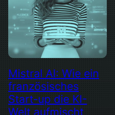
Mistral AI: Wie ein
französisches
Start-up die KI-
Welt aufmischt