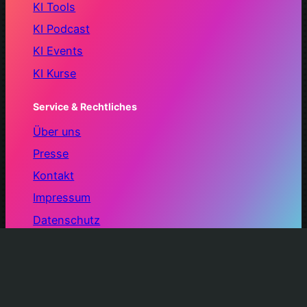
KI Tools
KI Podcast
KI Events
KI Kurse
Service & Rechtliches
Über uns
Presse
Kontakt
Impressum
Datenschutz
© 2025 – 2026 AIFactum. Alle Rechte vorbehalten.