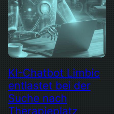
KI-Chatbot Limbic
entlastet bei der
Suche nach
Therapieplatz