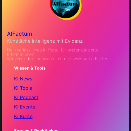
AIFactum
Künstliche Intelligenz mit Evidenz
Dein verlässliches KI Portal für evidenzbasierte
Informationen.
Wir verbinden Innovation mit nachweisbaren Fakten.
Wissen & Tools
KI News
KI Tools
KI Podcast
KI Events
KI Kurse
Service & Rechtliches