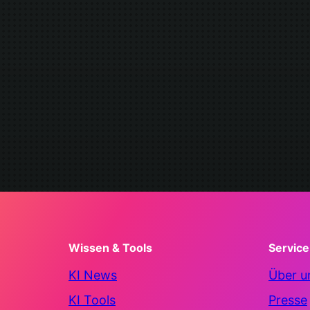
Wissen & Tools
Service
KI News
Über u
KI Tools
Presse