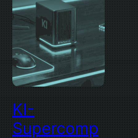
KI-
Supercomp