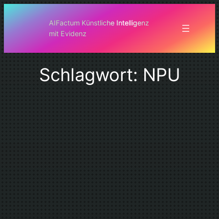
Zum
Inhalt
AIFactum Künstliche Intelligenz
mit Evidenz
springen
Schlagwort:
NPU