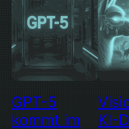
GPT-5
Visi
kommt im
KI-D