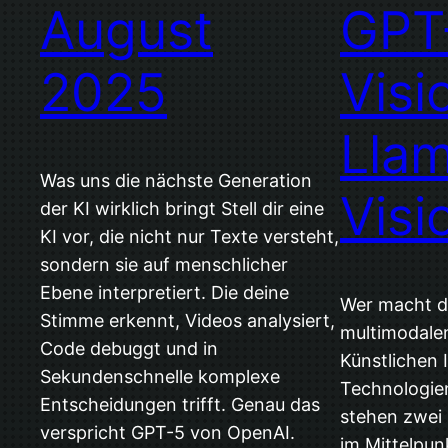
August
GPT
2025
Visi
Llam
Was uns die nächste Generation
Visi
der KI wirklich bringt Stell dir eine
KI vor, die nicht nur Texte versteht,
sondern sie auf menschlicher
Ebene interpretiert. Die deine
Wer macht d
Stimme erkennt, Videos analysiert,
multimodalen
Code debuggt und in
Künstlichen I
Sekundenschnelle komplexe
Technologien
Entscheidungen trifft. Genau das
stehen zwei
verspricht GPT-5 von OpenAI.
im Mittelpun