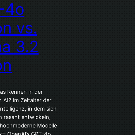
-4o
on vs.
a 3.2
on
as Rennen in der
 AI? Im Zeitalter der
ntelligenz, in dem sich
 rasant entwickeln,
 hochmoderne Modelle
kt: OpenAI’s GPT-4o