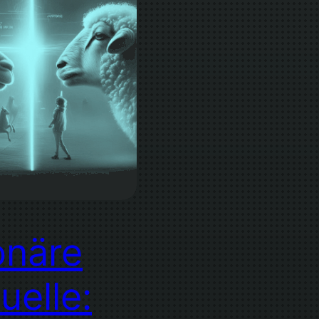
onäre
uelle: