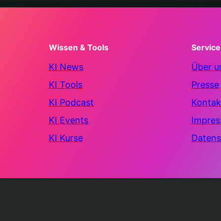
Wissen & Tools
Service
KI News
Über u
KI Tools
Presse
KI Podcast
Kontak
KI Events
Impre
KI Kurse
Datens
© 2025 – 2026 AIFactum. Alle Rechte vorbehalten.