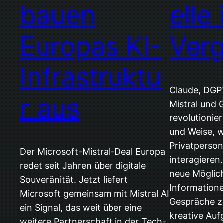
bauen
elle
Europas KI-
Verg
Infrastruktu
Claude, DGPT
r aus
Mistral und
revolutionie
und Weise, 
Privatperson
Der Microsoft-Mistral-Deal Europa
interagieren
redet seit Jahren über digitale
neue Möglic
Souveränität. Jetzt liefert
Informatione
Microsoft gemeinsam mit Mistral AI
Gespräche z
ein Signal, das weit über eine
kreative Au
weitere Partnerschaft in der Tech-