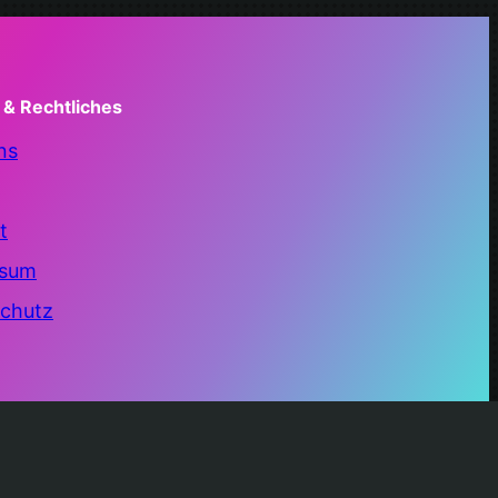
 & Rechtliches
ns
t
ssum
chutz