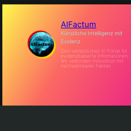
AIFactum
Künstliche Intelligenz mit
Evidenz
Dein verlässliches KI Portal für
evidenzbasierte Informationen.
Wir verbinden Innovation mit
nachweisbaren Fakten.