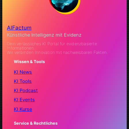
AIFactum
Künstliche Intelligenz mit Evidenz
Dein verlässliches KI Portal für evidenzbasierte
Informationen.
Wir verbinden Innovation mit nachweisbaren Fakten.
Wissen & Tools
KI News
KI Tools
KI Podcast
KI Events
KI Kurse
Service & Rechtliches