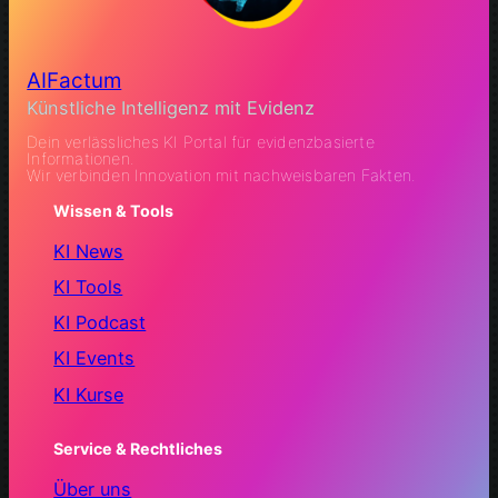
AIFactum
Künstliche Intelligenz mit Evidenz
Dein verlässliches KI Portal für evidenzbasierte
Informationen.
Wir verbinden Innovation mit nachweisbaren Fakten.
Wissen & Tools
KI News
KI Tools
KI Podcast
KI Events
KI Kurse
Service & Rechtliches
Über uns