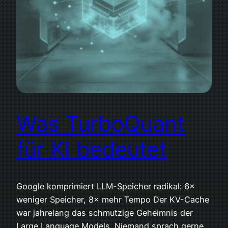
Was TurboQuant
für KI bedeutet
Google komprimiert LLM-Speicher radikal: 6×
weniger Speicher, 8× mehr Tempo Der KV-Cache
war jahrelang das schmutzige Geheimnis der
Large Language Models. Niemand sprach gerne