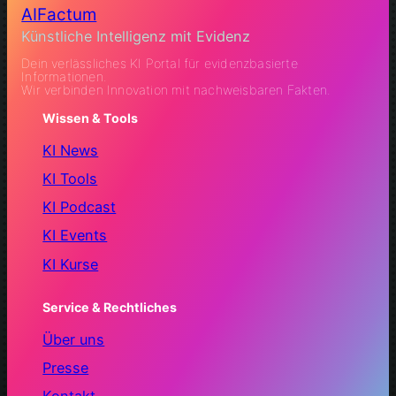
AIFactum
Künstliche Intelligenz mit Evidenz
Dein verlässliches KI Portal für evidenzbasierte
Informationen.
Wir verbinden Innovation mit nachweisbaren Fakten.
Wissen & Tools
KI News
KI Tools
KI Podcast
KI Events
KI Kurse
Service & Rechtliches
Über uns
Presse