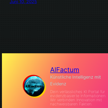
Juni 10, 2025
AIFactum
Künstliche Intelligenz mit
Evidenz
Dein verlässliches KI Portal für
evidenzbasierte Informationen.
Wir verbinden Innovation mit
nachweisbaren Fakten.