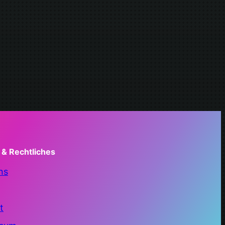
 & Rechtliches
ns
t