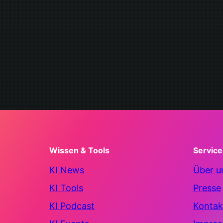
Wissen & Tools
Service
KI News
Über u
KI Tools
Presse
KI Podcast
Kontak