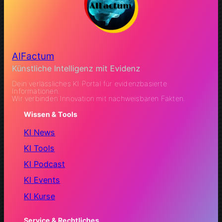
AIFactum
Künstliche Intelligenz mit Evidenz
Dein verlässliches KI Portal für evidenzbasierte
Informationen.
Wir verbinden Innovation mit nachweisbaren Fakten.
Wissen & Tools
KI News
KI Tools
KI Podcast
KI Events
KI Kurse
Service & Rechtliches