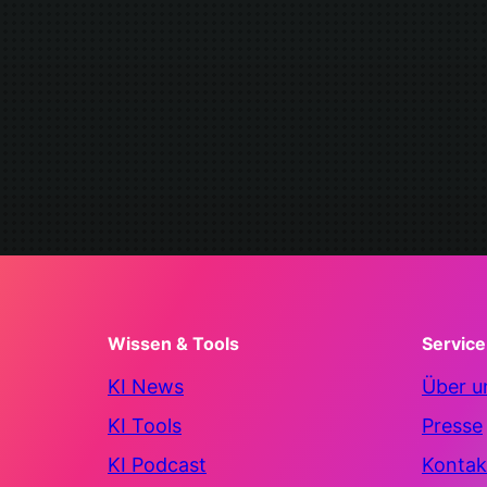
Wissen & Tools
Service
KI News
Über u
KI Tools
Presse
KI Podcast
Kontak