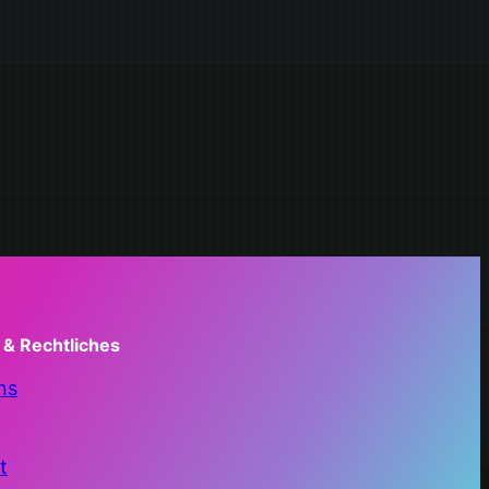
 & Rechtliches
ns
t