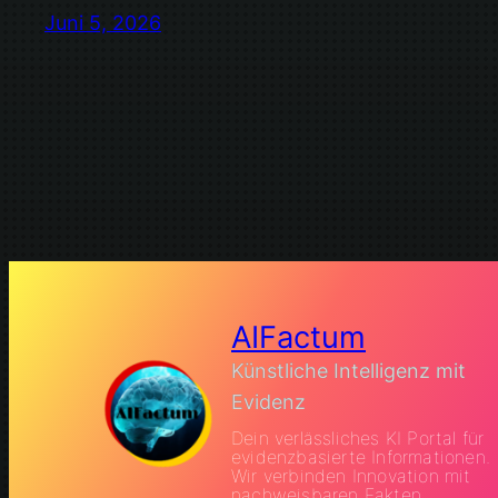
Juni 5, 2026
AIFactum
Künstliche Intelligenz mit
Evidenz
Dein verlässliches KI Portal für
evidenzbasierte Informationen.
Wir verbinden Innovation mit
nachweisbaren Fakten.