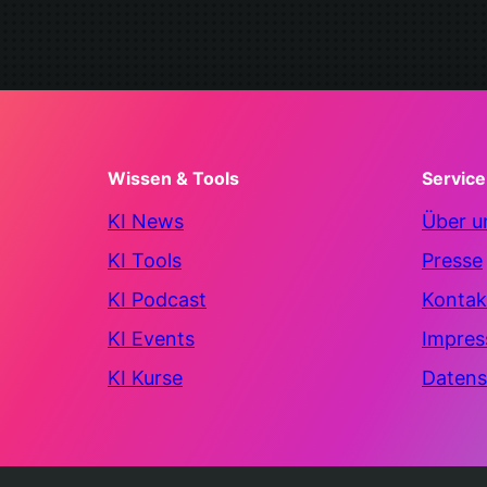
Wissen & Tools
Service
KI News
Über u
KI Tools
Presse
KI Podcast
Kontak
KI Events
Impre
KI Kurse
Datens
© 2025 – 2026 AIFactum. Alle Rechte vorbehalten.