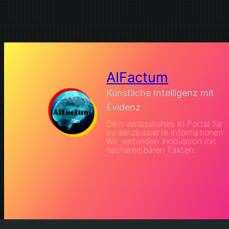
AIFactum
Künstliche Intelligenz mit
Evidenz
Dein verlässliches KI Portal für
evidenzbasierte Informationen.
Wir verbinden Innovation mit
nachweisbaren Fakten.