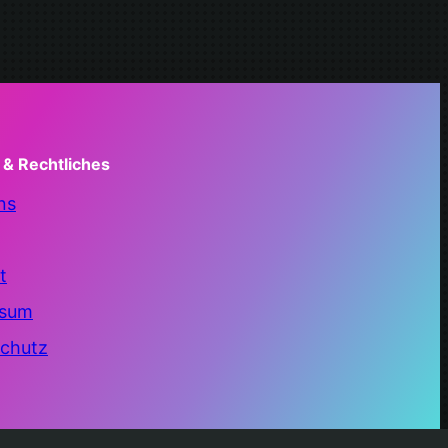
 & Rechtliches
ns
t
ssum
chutz