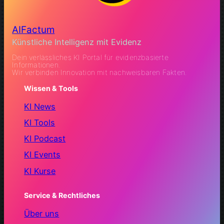
AIFactum
Künstliche Intelligenz mit Evidenz
Dein verlässliches KI Portal für evidenzbasierte
Informationen.
Wir verbinden Innovation mit nachweisbaren Fakten.
Wissen & Tools
KI News
KI Tools
KI Podcast
KI Events
KI Kurse
Service & Rechtliches
Über uns